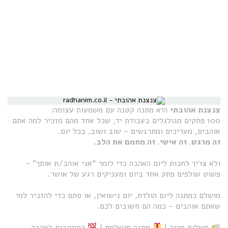
צנצנת אהובתי
היא מתנה קטנה עם משמעות עצומה:
100 פתקים מגולגלים בעבודת יד, שכל אחד מהם מזכיר למה אתם
אוהבים, מעריכים ומתרגשים – שוב ושוב, בכל יום.
זה מרגש. זה אישי. זה מחמם את הלב.
ולא צריך לחכות ליום האהבה כדי לומר “אני אוהב/ת אותך” –
פשוט שולפים פתק אחד ביום ומעניקים רגע של אושר.
מושלם כמתנה ליום הולדת, יום נישואין, או סתם כדי להזכיר למי
שאתם אוהבים – כמה הם חשובים לכם.
משלוח מהיר |
מתנה מושלמת |
התחייבות לאהבה